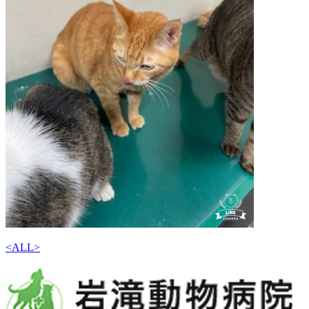
<
ALL
>