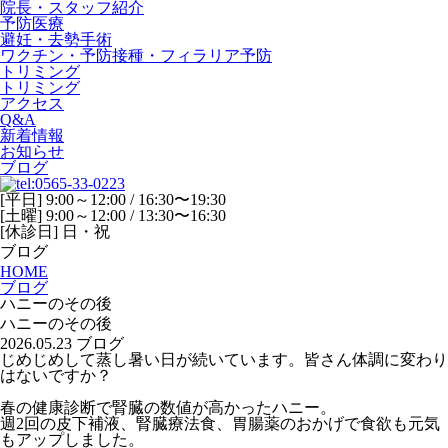
院長・スタッフ紹介
予防医療
避妊・去勢手術
ワクチン・予防接種・フィラリア予防
トリミング
トリミング
アクセス
Q&A
新着情報
お知らせ
ブログ
[平日] 9:00～12:00 / 16:30〜19:30
[土曜] 9:00～12:00 / 13:30〜16:30
[休診日] 日・祝
ブログ
HOME
ブログ
ハニーのその後
ハニーのその後
2026.05.23
ブログ
じめじめして蒸し暑い日が続いています。皆さん体調に変わり
はないですか？
春の健康診断で腎臓の数値が高かったハニー。
週2回の皮下補液、腎臓療法食、胃腸薬のおかげで食欲も元気
もアップしました。