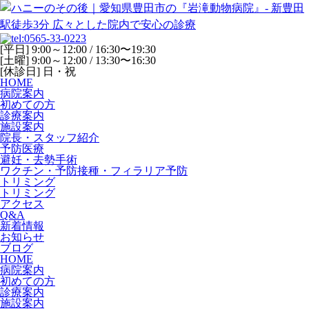
[平日] 9:00～12:00 / 16:30〜19:30
[土曜] 9:00～12:00 / 13:30〜16:30
[休診日] 日・祝
HOME
病院案内
初めての方
診療案内
施設案内
院長・スタッフ紹介
予防医療
避妊・去勢手術
ワクチン・予防接種・フィラリア予防
トリミング
トリミング
アクセス
Q&A
新着情報
お知らせ
ブログ
HOME
病院案内
初めての方
診療案内
施設案内