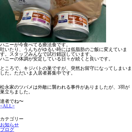
ハニーが今食べてる療法食です。
吐いたり、うんちがゆるい時には低脂肪のご飯に変えていま
す。スタッフみんなで試行錯誤しています。
ハニーの体調が安定している日々が続くと良いです。
ところで、キジバトの巣ですが、突然お留守になってしまいま
した。ただいま入居者募集中です。
松永家のツバメは外敵に襲われる事件がありましたが、3羽が
巣立ちました。
達者でね〜
<
ALL
>
カテゴリー
お知らせ
ブログ