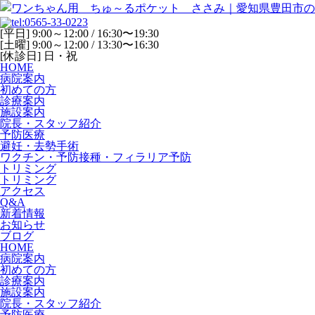
[平日] 9:00～12:00 / 16:30〜19:30
[土曜] 9:00～12:00 / 13:30〜16:30
[休診日] 日・祝
HOME
病院案内
初めての方
診療案内
施設案内
院長・スタッフ紹介
予防医療
避妊・去勢手術
ワクチン・予防接種・フィラリア予防
トリミング
トリミング
アクセス
Q&A
新着情報
お知らせ
ブログ
HOME
病院案内
初めての方
診療案内
施設案内
院長・スタッフ紹介
予防医療