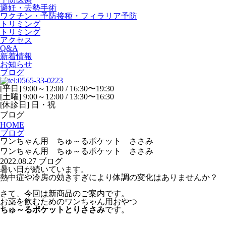
避妊・去勢手術
ワクチン・予防接種・フィラリア予防
トリミング
トリミング
アクセス
Q&A
新着情報
お知らせ
ブログ
[平日] 9:00～12:00 / 16:30〜19:30
[土曜] 9:00～12:00 / 13:30〜16:30
[休診日] 日・祝
ブログ
HOME
ブログ
ワンちゃん用 ちゅ～るポケット ささみ
ワンちゃん用 ちゅ～るポケット ささみ
2022.08.27
ブログ
暑い日が続いています。
熱中症や冷房の効きすぎにより体調の変化はありませんか？
さて、今回は新商品のご案内です。
お薬を飲むためのワンちゃん用おやつ
ちゅ～るポケットとりささみ
です。