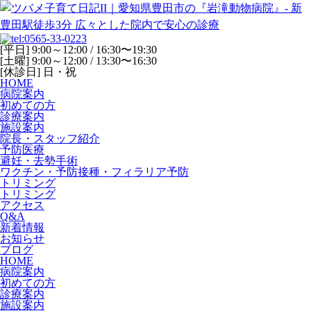
[平日] 9:00～12:00 / 16:30〜19:30
[土曜] 9:00～12:00 / 13:30〜16:30
[休診日] 日・祝
HOME
病院案内
初めての方
診療案内
施設案内
院長・スタッフ紹介
予防医療
避妊・去勢手術
ワクチン・予防接種・フィラリア予防
トリミング
トリミング
アクセス
Q&A
新着情報
お知らせ
ブログ
HOME
病院案内
初めての方
診療案内
施設案内